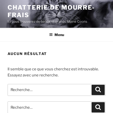
Aller
CHATTERIE DE MOURRE-
au
FRAIS
contenu
principal
Ici vous trouverez de beaux et grands Maine Coons
Menu
AUCUN RÉSULTAT
Il semble que ce que vous cherchez est introuvable.
Essayez avec une recherche.
Recherche
Recher
pour
:
Recherche
Recher
pour