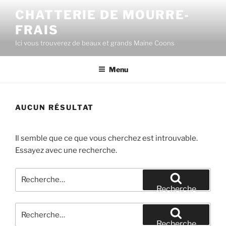
Aller
CHATTERIE DE MOURRE-
au
FRAIS
contenu
principal
Ici vous trouverez de beaux et grands Maine Coons
Menu
AUCUN RÉSULTAT
Il semble que ce que vous cherchez est introuvable.
Essayez avec une recherche.
Recherche
pour
Recherche
:
Recherche
pour
Recherche