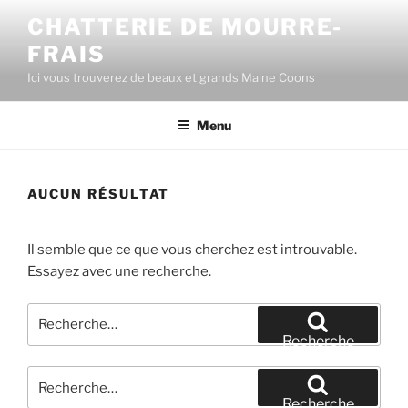
Aller
CHATTERIE DE MOURRE-
au
FRAIS
contenu
principal
Ici vous trouverez de beaux et grands Maine Coons
Menu
AUCUN RÉSULTAT
Il semble que ce que vous cherchez est introuvable.
Essayez avec une recherche.
Recherche
pour
Recherche
:
Recherche
pour
Recherche