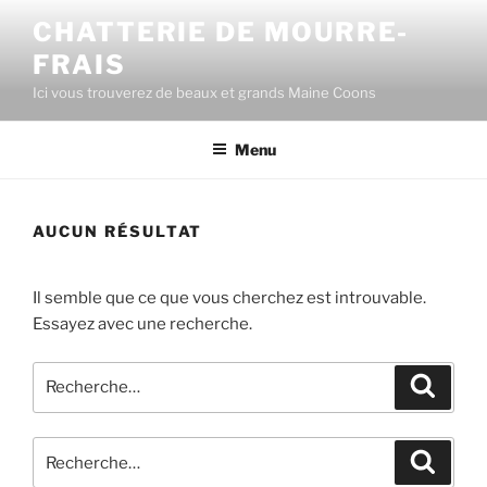
Aller
CHATTERIE DE MOURRE-
au
FRAIS
contenu
principal
Ici vous trouverez de beaux et grands Maine Coons
Menu
AUCUN RÉSULTAT
Il semble que ce que vous cherchez est introuvable.
Essayez avec une recherche.
Recherche
Recher
pour
:
Recherche
Recher
pour