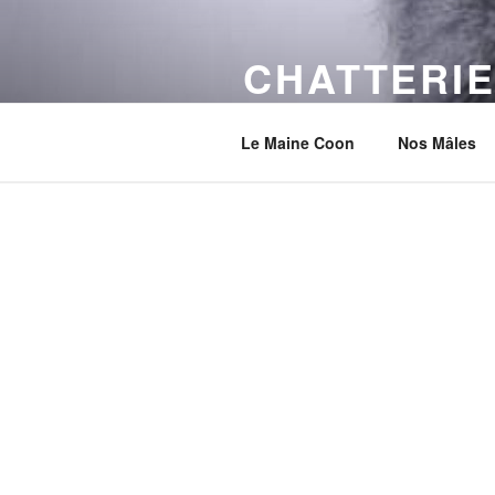
Aller
au
CHATTERIE
contenu
principal
Ici vous trouverez de beaux et
Le Maine Coon
Nos Mâles