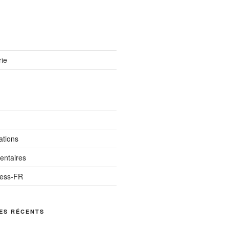
ie
ations
entaires
ress-FR
ES RÉCENTS